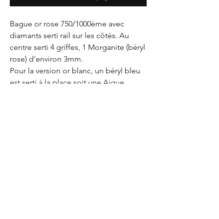
Bague or rose 750/1000ème avec
diamants serti rail sur les côtés. Au
centre serti 4 griffes, 1 Morganite (béryl
rose) d'environ 3mm.
Pour la version or blanc, un béryl bleu
est serti à la place soit une Aigue
Marine.
De chaque côté, 3 diamants taille
brillant naturel serti grains pour plus de
solidité
Cette bague se porte facilement au
quotidien car elle est assez plate sur la
main, corps fil légèrement bombé