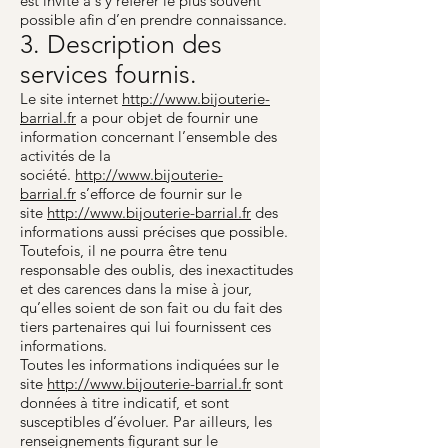
est invité à s’y référer le plus souvent
possible afin d’en prendre connaissance.
3. Description des
services fournis.
Le site internet
http://www.bijouterie-
barrial.fr
a pour objet de fournir une
information concernant l’ensemble des
activités de la
société.
http://www.bijouterie-
barrial.fr
s’efforce de fournir sur le
site
http://www.bijouterie-barrial.fr
des
informations aussi précises que possible.
Toutefois, il ne pourra être tenu
responsable des oublis, des inexactitudes
et des carences dans la mise à jour,
qu’elles soient de son fait ou du fait des
tiers partenaires qui lui fournissent ces
informations.
Toutes les informations indiquées sur le
site
http://www.bijouterie-barrial.fr
sont
données à titre indicatif, et sont
susceptibles d’évoluer. Par ailleurs, les
renseignements figurant sur le