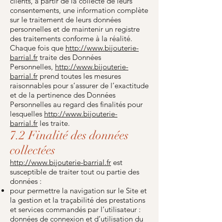
clients, à partir de la collecte de leurs
consentements, une information complète
sur le traitement de leurs données
personnelles et de maintenir un registre
des traitements conforme à la réalité.
Chaque fois que
http://www.bijouterie-
barrial.fr
traite des Données
Personnelles,
http://www.bijouterie-
barrial.fr
prend toutes les mesures
raisonnables pour s’assurer de l’exactitude
et de la pertinence des Données
Personnelles au regard des finalités pour
lesquelles
http://www.bijouterie-
barrial.fr
les traite.
7.2 Finalité des données
collectées
http://www.bijouterie-barrial.fr
est
susceptible de traiter tout ou partie des
données :
pour permettre la navigation sur le Site et
la gestion et la traçabilité des prestations
et services commandés par l’utilisateur :
données de connexion et d’utilisation du