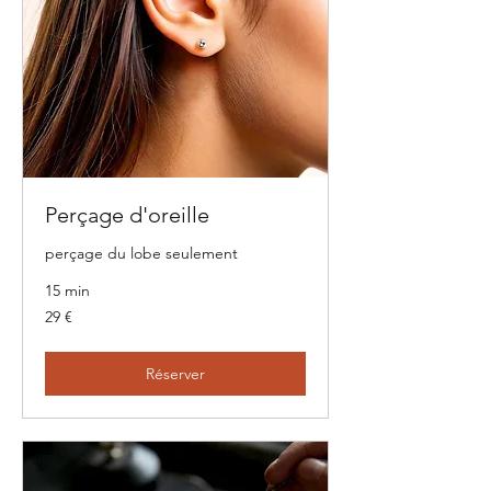
Perçage d'oreille
perçage du lobe seulement
15 min
29
29 €
euros
Réserver