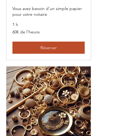
Vous avez besoin d'un simple papier
pour votre notaire
1 h
60€
60€ de l'heure
de
l'heure
Réserver