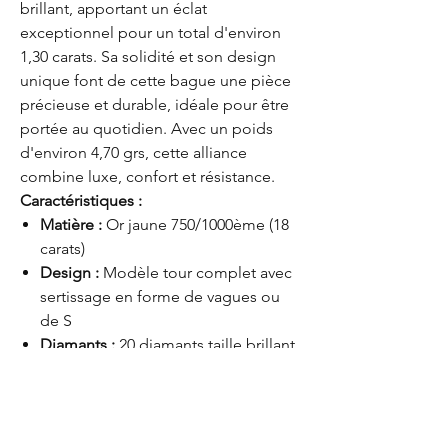
brillant, apportant un éclat
exceptionnel pour un total d'environ
1,30 carats. Sa solidité et son design
unique font de cette bague une pièce
précieuse et durable, idéale pour être
portée au quotidien. Avec un poids
d'environ 4,70 grs, cette alliance
combine luxe, confort et résistance.
Caractéristiques :
Matière :
Or jaune 750/1000ème (18
carats)
Design :
Modèle tour complet avec
sertissage en forme de vagues ou
de S
Diamants :
20 diamants taille brillant
pour un total d'environ 1,30 carats
Poids :
Environ 4,70 grs
Taille :
Taille 53
Style :
Élégant et fluide, idéal pour