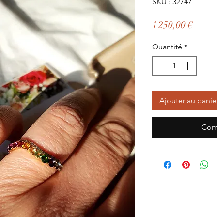
SKU : 32747
Prix
1 250,00 €
Quantité
*
Ajouter au panie
Com