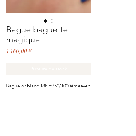
Bague baguette
magique
Prix
1 160,00 €
Rupture de stock
Bague or blanc 18k =750/1000èmeavec 
diamants baguette 0,22ctsPoids or 
1,28grsTaille 54