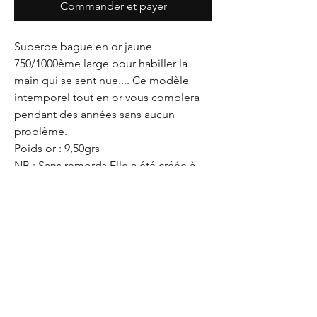
Commander et payer
Superbe bague en or jaune
750/1000ème large pour habiller la
main qui se sent nue.... Ce modèle
intemporel tout en or vous comblera
pendant des années sans aucun
problème.
Poids or : 9,50grs
NB : Sans remords Elle a été créée à
partir d'or recyclé
Veuillez noter que le prix de votre
commande peut varier en fonction de
l'évolution du cours de l'or au moment
de l'achat. Pour confirmer le prix, merci
d'envoyer un message au
07.88.11.16.36.