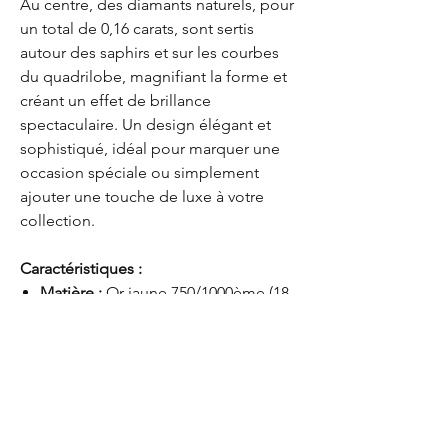
Au centre, des diamants naturels, pour
un total de 0,16 carats, sont sertis
autour des saphirs et sur les courbes
du quadrilobe, magnifiant la forme et
créant un effet de brillance
spectaculaire. Un design élégant et
sophistiqué, idéal pour marquer une
occasion spéciale ou simplement
ajouter une touche de luxe à votre
collection.
Caractéristiques :
Matière :
Or jaune 750/1000ème (18
carats)
Saphirs :
4 saphirs ronds bleus
formant les pétales du quadrilobe
Diamants :
Diamants naturels pour
un total de 0,16 carats, sertis autour
du centre et des courbes du