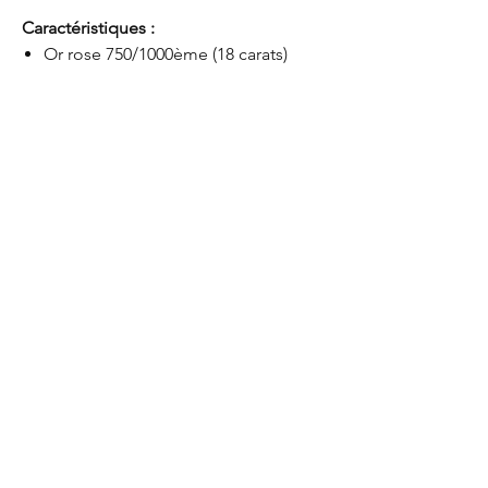
Caractéristiques :
Or rose 750/1000ème (18 carats)
2 groupes de 3 pierres : grenats
bordeaux, rose et vert
Séparé par une ligne de diamants
naturels
Chaîne forçat avec mousqueton
pour un ajustement sécurisé
Design élégant et raffiné
Ce bracelet est un véritable bijou de
couleur et de lumière, parfait pour
ajouter une touche de raffinement et
de fraîcheur à votre collection de
bijoux.