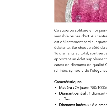
Ce superbe solitaire en or jaun
véritable œuvre d'art. Au cent
est délicatement serti sur quatr
éclatante. Sur chaque côté du sol
16 diamants au total, sont serti
apportant un éclat supplémentai
carats de diamants de qualité G
raffinée, symbole de l'éléganc
Caractéristiques :
Matière :
Or jaune 750/1000è
Diamant central :
1 diamant o
griffes
Diamants latéraux :
8 diaman