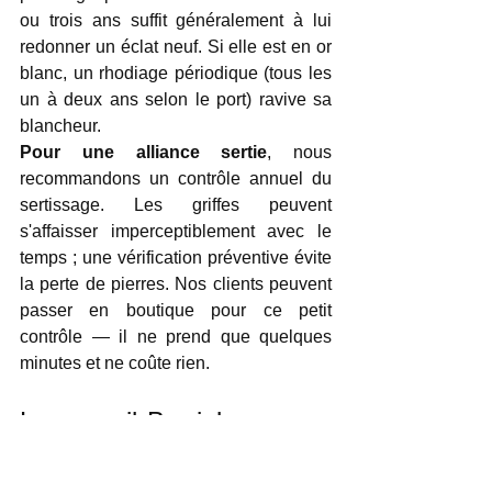
ou trois ans suffit généralement à lui 
redonner un éclat neuf. Si elle est en or 
blanc, un rhodiage périodique (tous les 
un à deux ans selon le port) ravive sa 
blancheur.
Pour une alliance sertie
, nous 
recommandons un contrôle annuel du 
sertissage. Les griffes peuvent 
s'affaisser imperceptiblement avec le 
temps ; une vérification préventive évite 
la perte de pierres. Nos clients peuvent 
passer en boutique pour ce petit 
contrôle — il ne prend que quelques 
minutes et ne coûte rien.
Le conseil Barrial : aucune 
règle, seulement vous
Il n'existe pas de bonne ou de mauvaise 