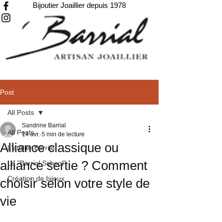
Bijoutier Joaillier depuis 1978
Post
All Posts
Sandrine Barrial
All Posts
14 avr.
5 min de lecture
Alliance classique ou
L'atelier Barrial
alliance sertie ? Comment
La "Barrial School"
Création de bijoux
choisir selon votre style de
vie